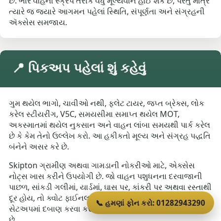
છે. ભારે વાહનો સ્ક્રેપ તરીકે વધુ મૂલ્યવાન હોઈ શકે છે, પરંતુ માત્ર
ત્યારે જ જ્યારે આગમન પહેલાં સ્થિતિ, સંપૂર્ણતા અને સંગ્રહની
ઍક્સેસ સમજાય.
📍 પિકઅપ પહેલાં શું કહેવું
ગુમ થયેલ ભાગો, ચાવીઓ નથી, ફ્લેટ ટાયર, જપ્ત બ્રેક્સ, લોક
કરેલ સ્ટીયરીંગ, V5C, સમયસીમા સમાપ્ત થયેલ MOT,
અકસ્માતમાં થયેલ નુકસાન અને વાહન લાંબા સમયથી પાર્ક કરેલ
છે કે કેમ તેનો ઉલ્લેખ કરો. આ હકીકતો મૂલ્ય અને સંગ્રહ પદ્ધતિ
બંનેને અસર કરે છે.
Skipton ગ્રામીણ અથવા ગામડાની નોકરીઓ માટે, એક્સેસ
નોટ્સ ખાસ કરીને ઉપયોગી છે. જો વાહન પશુધનના દરવાજાની
પાછળ, સાંકડી ગલીમાં, યાર્ડમાં, ઘાસ પર, કાંકરી પર અથવા રસ્તાથી
દૂર હોય, તો ક્વોટ ફાઈનલ થાય તે પહેલા કહો. સંગ્રહને ખોટા
📞 હમણાં ફોન કરો: 01282943290
સેટઅપમાં દબાણ કરવા કરતાં યોગ્ય રીતે આયોજન કરવું વધુ સારું
છે.