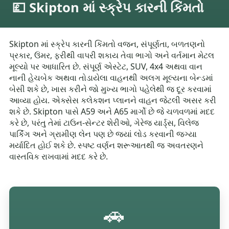
💷 Skipton માં સ્ક્રેપ કારની કિંમતો
Skipton માં સ્ક્રેપ કારની કિંમતો વજન, સંપૂર્ણતા, બળતણનો
પ્રકાર, ઉંમર, ફરીથી વાપરી શકાય તેવા ભાગો અને વર્તમાન મેટલ
મૂલ્યો પર આધારિત છે. સંપૂર્ણ એસ્ટેટ, SUV, 4x4 અથવા વાન
નાની હેચબેક અથવા તોડાયેલા વાહનથી અલગ મૂલ્યના બેન્ડમાં
બેસી શકે છે, ખાસ કરીને જો મુખ્ય ભાગો પહેલેથી જ દૂર કરવામાં
આવ્યા હોય. એક્સેસ કલેકશન પ્લાનને વાહન જેટલી અસર કરી
શકે છે. Skipton પાસે A59 અને A65 માર્ગો છે જે ચળવળમાં મદદ
કરે છે, પરંતુ તેમાં ટાઉન-સેન્ટર શેરીઓ, ગેરેજ યાર્ડ્સ, વિલેજ
પાર્કિંગ અને ગ્રામીણ લેન પણ છે જ્યાં લોડ કરવાની જગ્યા
મર્યાદિત હોઈ શકે છે. સ્પષ્ટ વર્ણન શરૂઆતથી જ અવતરણને
વાસ્તવિક રાખવામાં મદદ કરે છે.
🚗