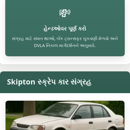
💸
હેન્ડઓવર પૂર્ણ કરો
સંગ્રહ માટે સંમત થાઓ, બેંક ટ્રાન્સફર ચુકવણી મેળવો અને
DVLA નિકાલ માર્ગદર્શનને અનુસરો.
Skipton સ્ક્રેપ કાર સંગ્રહ