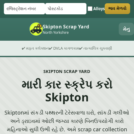
Alloys
ભાવ મેળવો
રજિસ્ટ્રેશન નંબર
પોસ્ટકોડ
ફોર્મ સબમિટ કરો
Skipton Scrap Yard
મેનુ
North Yorkshire
✔ મફત કલેક્શન
✔ DVLA કાગળકામ
✔ તાત્કાલિક ચુકવણી
SKIPTON SCRAP YARD
મારી કાર સ્ક્રેપ કરો
Skipton
Skiptonમાં સંકડી પથ્થરની ટેરેસવાળા ઘરો, સાંકડી ગલીઓ
અને ડ્રાઇવમાં ઓછી જગ્યા કારણે બિનઉપયોગી કારો
મહિનાઓ સુધી ઉભી રહે છે. અમે scrap car collection