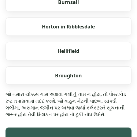
Burnsall
Horton in Ribblesdale
Hellifield
Broughton
જો તમારા ચોક્કસ ગામ અથવા ગલીનું નામ ન હોય, તો પોસ્ટકોડ
રૂટ તપાસવામાં મદદ કરશે. જો વાહન ગેટની પાછળ, સાંકડી
ગલીમાં, અસમાન જમીન પર અથવા જ્યાં કલેક્ટરને સૂચનાની
જરૂર હોય તેવી મિલકત પર હોય તો ટૂંકી નોંધ ઉમેરો.