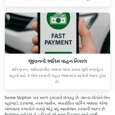
જીવનનો અંતિમ વાહન નિકાલ
ક્ષતિગ્રસ્ત, અનિચ્છનીય અથવા લાંબા સમય સુધી સંગ્રહિત
વાહનો માટે કે જેને રસ્તાની બહાર જવાબદાર માર્ગની જરૂર હોય
છે.
Some Skipton કાર સરળ ડ્રાઇવવે સંગ્રહ છે. અન્ય લોકોને લેન
પહોળાઈ, દરવાજા, નરમ જમીન, અવરોધિત પાર્કિંગ અથવા ગેરેજ
ખોલવાના કલાકોને કારણે થોડું વધુ આયોજન કરવાની જરૂર છે.
Putting ક્વોટમાં તે હકીકતો એ સરળ પિકઅપ અને વ્યર્થ