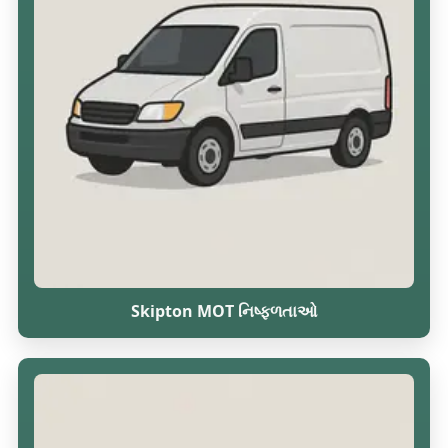
Skipton MOT નિષ્ફળતાઓ