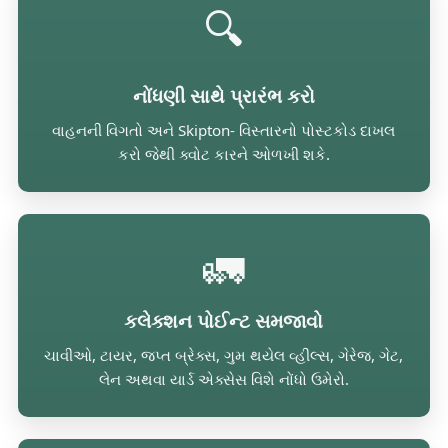
🔍
નોંધણી સાથે પ્રારંભ કરો
વાહનની વિગતો અને Skipton- વિસ્તારનો પોસ્ટકોડ દાખલ
કરો જેથી ક્વોટ કારને ઓળખી શકે.
🚛
કલેક્શન પોઈન્ટ સમજાવો
ચાવીઓ, ટાયર, જપ્ત બ્રેક્સ, ગુમ થયેલ વ્હીલ્સ, ગેરેજ, ગેટ,
લેન અથવા યાર્ડ એક્સેસ વિશે નોંધો ઉમેરો.