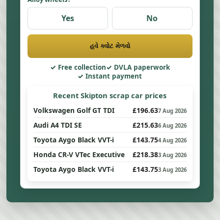
Yes
No
હવે ક્વોટ મેળવો
Free collection
DVLA paperwork
Instant payment
Recent Skipton scrap car prices
Volkswagen Golf GT TDI
£196.63
7 Aug 2026
Audi A4 TDI SE
£215.63
6 Aug 2026
Toyota Aygo Black VVT-i
£143.75
4 Aug 2026
Honda CR-V VTec Executive
£218.38
3 Aug 2026
Toyota Aygo Black VVT-i
£143.75
3 Aug 2026