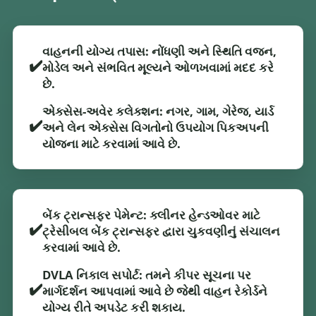
વાહનની યોગ્ય તપાસ: નોંધણી અને સ્થિતિ વજન,
✔️
મોડેલ અને સંભવિત મૂલ્યને ઓળખવામાં મદદ કરે
છે.
એક્સેસ-અવેર કલેક્શન: નગર, ગામ, ગેરેજ, યાર્ડ
✔️
અને લેન એક્સેસ વિગતોનો ઉપયોગ પિકઅપની
યોજના માટે કરવામાં આવે છે.
બેંક ટ્રાન્સફર પેમેન્ટ: ક્લીનર હેન્ડઓવર માટે
✔️
ટ્રેસીબલ બેંક ટ્રાન્સફર દ્વારા ચુકવણીનું સંચાલન
કરવામાં આવે છે.
DVLA નિકાલ સપોર્ટ: તમને કીપર સૂચના પર
✔️
માર્ગદર્શન આપવામાં આવે છે જેથી વાહન રેકોર્ડને
યોગ્ય રીતે અપડેટ કરી શકાય.