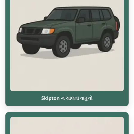
Skipton ન ચાલતા વાહનો