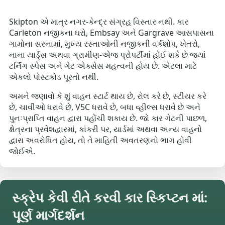
Skipton એ માત્ર નગર-કેન્દ્ર સંગ્રહ વિસ્તાર નથી. કાર
Carleton નજીકના ઘરો, Embsay અને Gargrave આસપાસના
ગામોના સરનામાં, મુખ્ય રસ્તાઓની નજીકની વર્કશોપ, ખેતરો,
નાના યાર્ડ્સ અથવા ગ્રામીણ-એજ પ્રોપર્ટીમાં હોઈ શકે છે જ્યાં
ટર્નિંગ સ્પેસ અને ગેટ એક્સેસ મહત્વની હોય છે. એટલા માટે
એકલો પોસ્ટકોડ પૂરતો નથી.
અમને જણાવો કે શું વાહન સ્ટાર્ટ થાય છે, રોલ કરે છે, સ્ટીયર કરે
છે, ચાવીઓ ધરાવે છે, V5C ધરાવે છે, બધા વ્હીલ્સ ધરાવે છે અને
પુનઃપ્રાપ્તિ વાહન દ્વારા પહોંચી શકાય છે. જો કાર ગેટની પાછળ,
ક્ષેત્રના પ્રવેશદ્વારમાં, કાંકરી પર, યાર્ડમાં અથવા અન્ય વાહનો
દ્વારા અવરોધિત હોય, તો તે માહિતી અવતરણનો ભાગ હોવી
જોઈએ.
સ્ક્રેપ કેવી રીતે કરવી કાર સ્કિપ્ટન માં:
પૂર્ણ માર્ગદર્શન