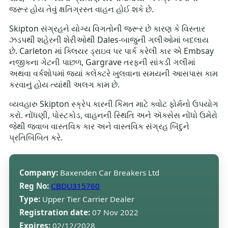
જરૂર હોય તેવું ક્ષતિગ્રસ્ત વાહન હોઈ શકે છે.
Skipton સંગ્રહને યોગ્ય વિગતોની જરૂર છે કારણ કે વિસ્તાર
ઝડપથી શહેરની શેરીઓથી Dales-બાજુની ગલીઓમાં બદલાય
છે. Carleton માં ક્લિયર ડ્રાઇવ પર પાર્ક કરેલી કાર એ Embsay
નજીકના ગેટની પાછળ, Gargrave તરફની સાંકડી ગલીમાં
અથવા વર્કશોપમાં જ્યાં કલેક્ટરે ખુલવાના સમયની આસપાસ કામ
કરવાનું હોય ત્યાંથી અલગ કામ છે.
વ્યવહારુ Skipton સ્ક્રેપ કારની કિંમત માટે ક્વોટ ફોર્મનો ઉપયોગ
કરો. નોંધણી, પોસ્ટકોડ, વાહનની સ્થિતિ અને ઍક્સેસ નોંધો ઉમેરો
જેથી જવાબ વાસ્તવિક કાર અને વાસ્તવિક સંગ્રહ બિંદુને
પ્રતિબિંબિત કરે.
Company:
Baxenden Car Breakers Ltd
Reg No:
CBDU315760
Type:
Upper Tier Carrier Dealer
Registration date:
07 Nov 2022
Expires:
02/12/2028