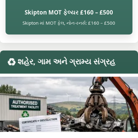
Skipton MOT ફેલ્યર £160 – £500
Skipton માં MOT ફેલ, નોન-રનર્સ: £160 – £500
♻️ શહેર, ગામ અને ગ્રામ્ય સંગ્રહ