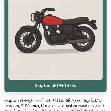
Skipton વાન અને 4x4s
Skipton સંગ્રહમાં નાની કાર, એસ્ટેટ, ક્ષતિગ્રસ્ત વાહનો, MOT
નિષ્ફળતા, SUVs, વાન, પિકઅપ્સ અને 4x4 નો સમાવેશ થઈ શકે