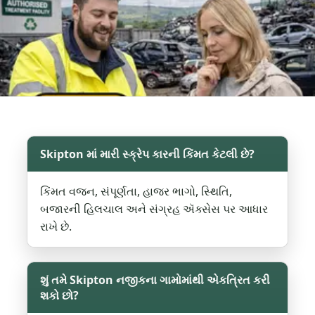
Skipton માં મારી સ્ક્રેપ કારની કિંમત કેટલી છે?
કિંમત વજન, સંપૂર્ણતા, હાજર ભાગો, સ્થિતિ,
બજારની હિલચાલ અને સંગ્રહ ઍક્સેસ પર આધાર
રાખે છે.
શું તમે Skipton નજીકના ગામોમાંથી એકત્રિત કરી
શકો છો?