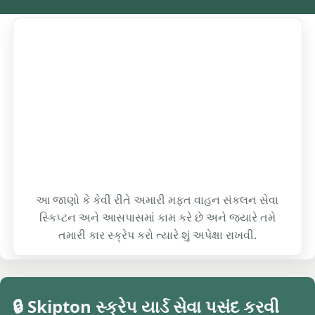
આ જાણો કે કેવી રીતે અમારી મફત વાહન સંકલન સેવા
સ્કિપ્ટન અને આસપાસમાં કામ કરે છે અને જ્યારે તમે
તમારી કાર સ્ક્રેપ કરો ત્યારે શું અપેક્ષા રાખવી.
🔒 Skipton સ્ક્રેપ યાર્ડ સેવા પસંદ કરવી