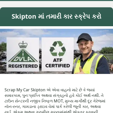
Skipton માં તમારી કાર સ્ક્રેપ કરો
Scrap My Car Skipton એ એવા વાહનો માટે છે કે જ્યાં
સમારકામ, પુનઃપ્રાપ્તિ અથવા સંગ્રહનો હવે કોઈ અર્થ નથી. તે
ટાઉન સેન્ટરની નજીક નિષ્ફળ MOT, મુખ્ય માર્ગોથી દૂર ગેરેજમાં
નૉન-રનર, ગામડાના ડ્રાઇવ વેમાં પાર્ક કરેલી જૂની કાર, અથવા
યાર્ડ, એકમ અથવા ગ્રામીણ સરનામાંમાંથી એકત્ર કરવાની