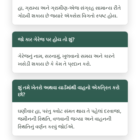
હા, ગ્રામ્ય અને ગ્રામીણ-એજ સંગ્રહ સામાન્ય રીતે
ગોઠવી શકાય છે જ્યારે ઍક્સેસ વિગતો સ્પષ્ટ હોય.
જો કાર ગેરેજ પર હોય તો શું?
ગેરેજનું નામ, સરનામું, ખુલવાનો સમય અને કારને
ખસેડી શકાય છે કે કેમ તે પ્રદાન કરો.
શું તમે ખેતરો અથવા યાર્ડમાંથી વાહનો એકત્રિત કરો
છો?
ઘણીવાર હા, પરંતુ ક્વોટ સંમત થાય તે પહેલાં દરવાજા,
જમીનની સ્થિતિ, વળવાની જગ્યા અને વાહનની
સ્થિતિનું વર્ણન કરવું જોઈએ.