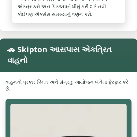
એકત્ર કરો અને પિકઅપને ધીમું કરી શકે તેવી
કોઈપણ ઍક્સેસ સમસ્યાનું વર્ણન કરો.
🚗 Skipton આસપાસ એકત્રિત
વાહનો
વાહનનો પ્રકાર કિંમત અને સંગ્રહ આયોજન બંનેમાં ફેરફાર કરે
છે.