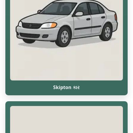
Skipton કાર