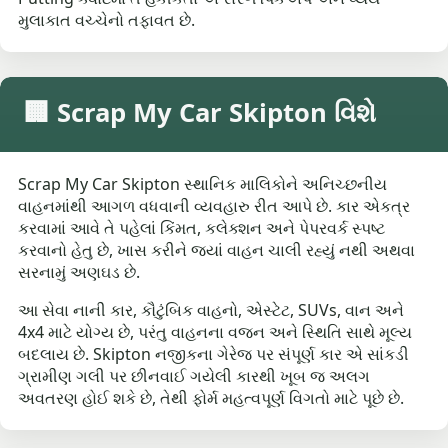
મુલાકાત વચ્ચેનો તફાવત છે.
🏢 Scrap My Car Skipton વિશે
Scrap My Car Skipton સ્થાનિક માલિકોને અનિચ્છનીય
વાહનમાંથી આગળ વધવાની વ્યવહારુ રીત આપે છે. કાર એકત્ર
કરવામાં આવે તે પહેલાં કિંમત, કલેક્શન અને પેપરવર્ક સ્પષ્ટ
કરવાનો હેતુ છે, ખાસ કરીને જ્યાં વાહન ચાલી રહ્યું નથી અથવા
સરનામું અણઘડ છે.
આ સેવા નાની કાર, કૌટુંબિક વાહનો, એસ્ટેટ, SUVs, વાન અને
4x4 માટે યોગ્ય છે, પરંતુ વાહનના વજન અને સ્થિતિ સાથે મૂલ્ય
બદલાય છે. Skipton નજીકના ગેરેજ પર સંપૂર્ણ કાર એ સાંકડી
ગ્રામીણ ગલી પર છીનવાઈ ગયેલી કારથી ખૂબ જ અલગ
અવતરણ હોઈ શકે છે, તેથી ફોર્મ મહત્વપૂર્ણ વિગતો માટે પૂછે છે.