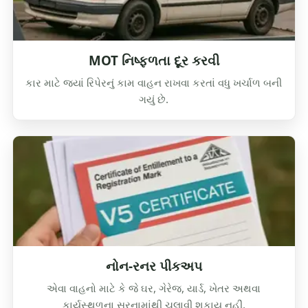
MOT નિષ્ફળતા દૂર કરવી
કાર માટે જ્યાં રિપેરનું કામ વાહન રાખવા કરતાં વધુ ખર્ચાળ બની
ગયું છે.
નોન-રનર પીકઅપ
એવા વાહનો માટે કે જે ઘર, ગેરેજ, યાર્ડ, ખેતર અથવા
કાર્યસ્થળના સરનામાંથી ચલાવી શકાય નહીં.