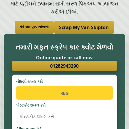
માટે પહોંચને ધ્યાનમાં રાખી સરળ પિકઅપ આયોજન
કરીએ છીએ.
Scrap My Van Skipton
🔊 આ પૃષ્ઠ સાંભળો
તમારી મફત સ્ક્રેપ કાર ક્વોટ મેળવો
Online quote or call now
01282943290
નોંધણી દાખલ કરો
પોસ્ટકોડ દાખલ કરો
Alloy wheels?