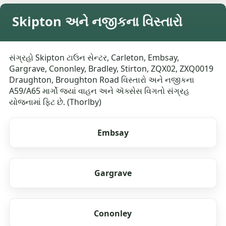
Skipton અને નજીકના વિસ્તારો
સંગ્રહો Skipton ટાઉન સેન્ટર, Carleton, Embsay,
Gargrave, Cononley, Bradley, Stirton, ZQX02, ZXQ0019
Draughton, Broughton Road વિસ્તારો અને નજીકના
A59/A65 માર્ગો જ્યાં વાહન અને ઍક્સેસ વિગતો સંગ્રહ
યોજનામાં ફિટ છે. (Thorlby)
Embsay
Gargrave
Cononley