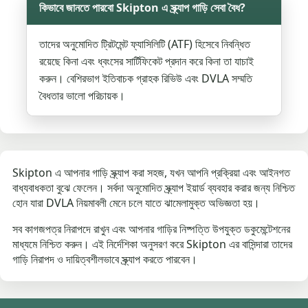
কিভাবে জানতে পারবো Skipton এ স্ক্র্যাপ গাড়ি সেবা বৈধ?
তাদের অনুমোদিত ট্রিটমেন্ট ফ্যাসিলিটি (ATF) হিসেবে নিবন্ধিত
রয়েছে কিনা এবং ধ্বংসের সার্টিফিকেট প্রদান করে কিনা তা যাচাই
করুন। বেশিরভাগ ইতিবাচক গ্রাহক রিভিউ এবং DVLA সম্মতি
বৈধতার ভালো পরিচায়ক।
Skipton এ আপনার গাড়ি স্ক্র্যাপ করা সহজ, যখন আপনি প্রক্রিয়া এবং আইনগত
বাধ্যবাধকতা বুঝে ফেলেন। সর্বদা অনুমোদিত স্ক্র্যাপ ইয়ার্ড ব্যবহার করার জন্য নিশ্চিত
হোন যারা DVLA নিয়মাবলী মেনে চলে যাতে ঝামেলামুক্ত অভিজ্ঞতা হয়।
সব কাগজপত্র নিরাপদে রাখুন এবং আপনার গাড়ির নিষ্পত্তি উপযুক্ত ডকুমেন্টেশনের
মাধ্যমে নিশ্চিত করুন। এই নির্দেশিকা অনুসরণ করে Skipton এর বাসিন্দারা তাদের
গাড়ি নিরাপদ ও দায়িত্বশীলভাবে স্ক্র্যাপ করতে পারবেন।