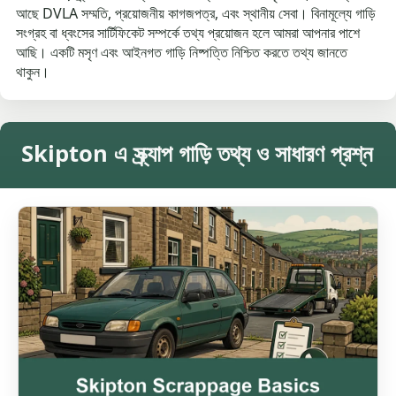
আছে DVLA সম্মতি, প্রয়োজনীয় কাগজপত্র, এবং স্থানীয় সেবা। বিনামূল্যে গাড়ি
সংগ্রহ বা ধ্বংসের সার্টিফিকেট সম্পর্কে তথ্য প্রয়োজন হলে আমরা আপনার পাশে
আছি। একটি মসৃণ এবং আইনগত গাড়ি নিষ্পত্তি নিশ্চিত করতে তথ্য জানতে
থাকুন।
Skipton এ স্ক্র্যাপ গাড়ি তথ্য ও সাধারণ প্রশ্ন